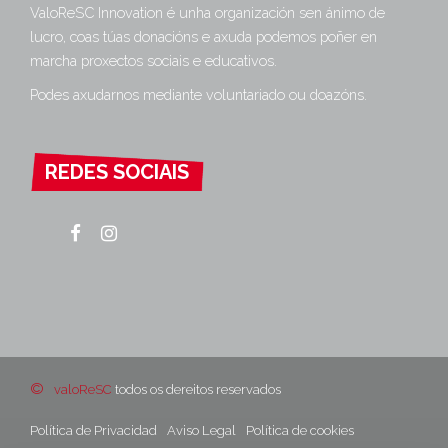
ValoReSC Innovation é unha organización sen ánimo de
lucro, coas túas donacións e axuda podemos poñer en
marcha proxectos sociais e educativos.
Podes axudarnos mediante voluntariado ou doazóns.
REDES SOCIAIS
©
valoReSC
todos os dereitos reservados
Política de Privacidad
Aviso Legal
Política de cookies