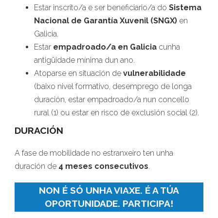
Estar inscrito/a e ser beneficiario/a do
Sistema
Nacional de Garantía Xuvenil (SNGX)
en
Galicia.
Estar
empadroado/a en Galicia
cunha
antigüidade mínima dun ano.
Atoparse en situación de
vulnerabilidade
(baixo nivel formativo, desemprego de longa
duración, estar empadroado/a nun concello
rural (1) ou estar en risco de exclusión social (2).
DURACIÓN
A fase de mobilidade no estranxeiro ten unha
duración de
4 meses consecutivos
.
NON É SÓ UNHA VIAXE. É A TÚA
OPORTUNIDADE. PARTICIPA!