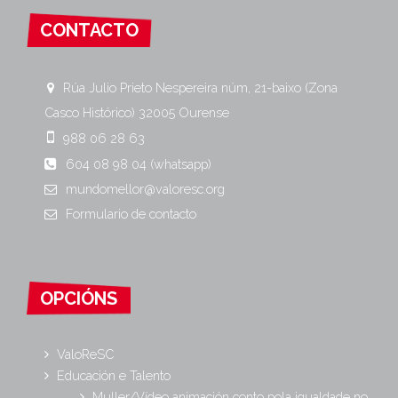
CONTACTO
Rúa Julio Prieto Nespereira núm, 21-baixo (Zona
Casco Histórico)
32005
Ourense
988 06 28 63
604 08 98 04 (whatsapp)
mundomellor@valoresc.org
Formulario
de contacto
OPCIÓNS
ValoReSC
Educación e Talento
Muller/Vídeo animación conto pola igualdade no