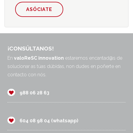
ASÓCIATE
¡CONSÚLTANOS!
En
valoReSC innovation
estaremos encantad@s de
solucionar as túas dúbidas, non dudes en poñerte en
contacto con nós.
988 06 28 63
604 08 98 04 (whatsapp)