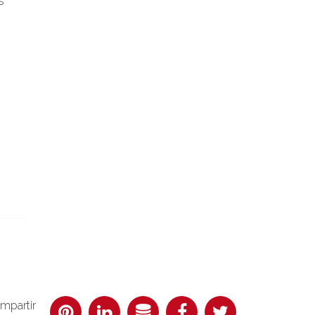
s
mpartir