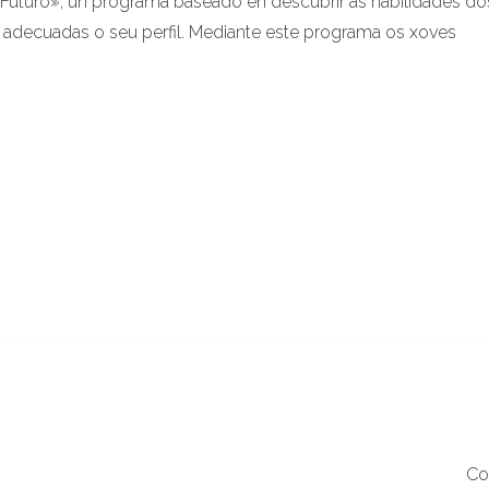
turo», un programa baseado en descubrir as habilidades do
 adecuadas o seu perfil. Mediante este programa os xoves
Co