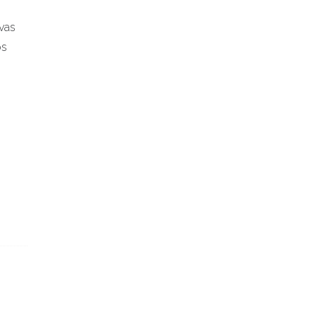
vas
os