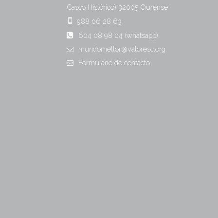
Casco Histórico)
32005
Ourense
988 06 28 63
604 08 98 04 (whatsapp)
mundomellor@valoresc.org
Formulario
de contacto