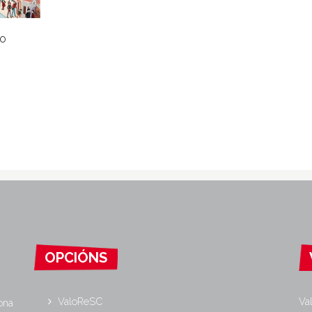
go
OPCIÓNS
ValoReSC
Va
ona