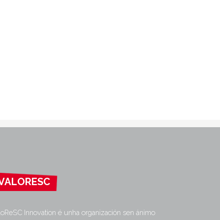
VALORESC
loReSC Innovation é unha organización sen ánimo