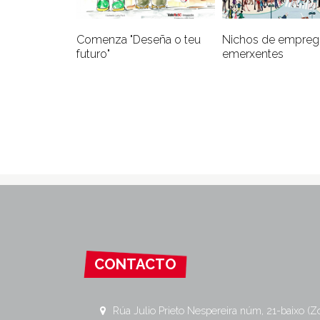
Comenza "Deseña o teu
Nichos de empre
futuro"
emerxentes
CONTACTO
Rúa Julio Prieto Nespereira núm, 21-baixo (Z