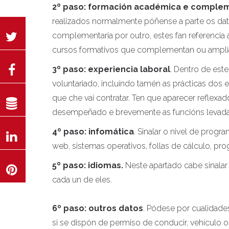
2º paso: formación académica e comple
realizados normalmente póñense a parte os da
complementaria por outro, estes fan referencia a
cursos formativos que complementan ou amplia
3º paso: experiencia laboral
. Dentro de est
voluntariado, incluíndo tamén as prácticas dos 
que che vai contratar. Ten que aparecer reflexa
desempeñado e brevemente as funcións levada
4º paso: infomática
. Sinalar o nivel de prog
web, sistemas operativos, follas de cálculo, pr
5º
paso: idiomas.
Neste apartado cabe sinalar 
cada un de eles.
6º paso: outros datos
. Pódese por cualidades 
si se dispón de permiso de conducir, vehículo o