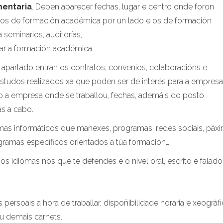
mentaria
. Deben aparecer fechas, lugar e centro onde foron
tos de formación académica por un lado e os de formación
 seminarios, auditorías,
r a formación académica.
e apartado entran os contratos, convenios, colaboracións e
estudos realizados xa que poden ser de interés para a empresa
do a empresa onde se traballou, fechas, ademáis do posto
s a cabo.
ramas informáticos que manexes, programas, redes sociais, páxi
ogramas específicos orientados a túa formación…
os idiomas nos que te defendes e o nivel oral, escrito e falad
persoais a hora de traballar, dispoñibilidade horaria e xeográfi
u demáis carnets.